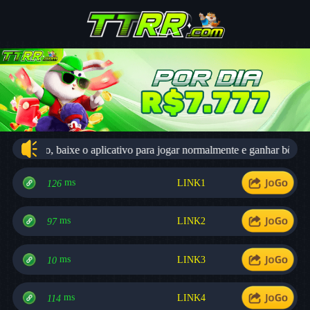
o usuário, baixe o aplicativo para jogar normalmente e ganhar bônus mi
ms
LINK1
126
ms
LINK2
97
ms
LINK3
10
ms
LINK4
114